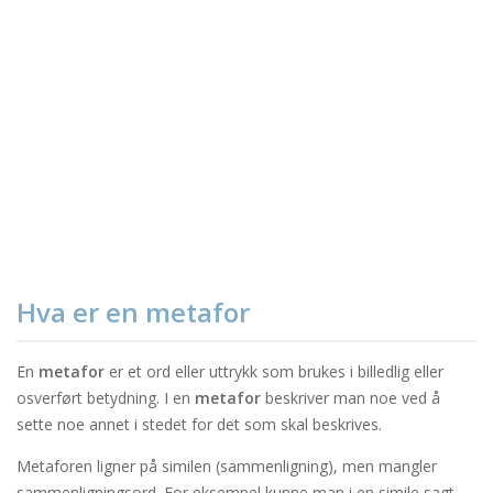
Hva er en metafor
En
metafor
er et ord eller uttrykk som brukes i billedlig eller
osverført betydning. I en
metafor
beskriver man noe ved å
sette noe annet i stedet for det som skal beskrives.
Metaforen ligner på similen (sammenligning), men mangler
sammenligningsord. For eksempel kunne man i en simile sagt