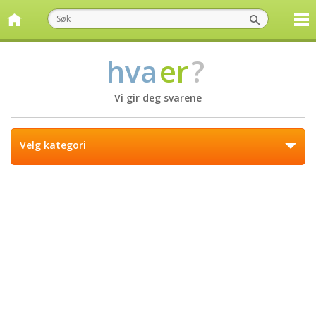
hva
er
?
Vi gir deg svarene
Velg kategori