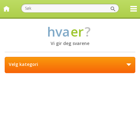
hva
er
?
Vi gir deg svarene
Velg kategori