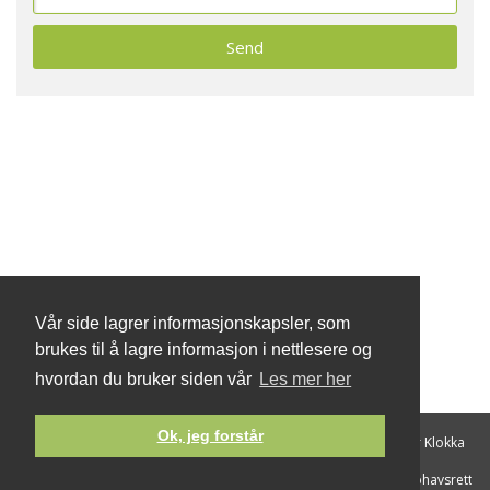
Vår side lagrer informasjonskapsler, som
brukes til å lagre informasjon i nettlesere og
hvordan du bruker siden vår
Les mer her
Ok, jeg forstår
Hva er jeg
|
Din IP adresse
|
Hva er Lyd
|
Hva er Energi
|
Hva er Klokka
Copyright © Hva-er.no - Tilrettelagt av
New Media
|
Vilkår og opphavsrett