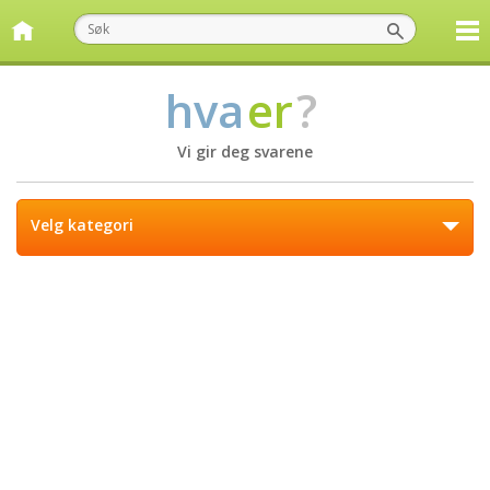
hva
er
?
Vi gir deg svarene
Velg kategori