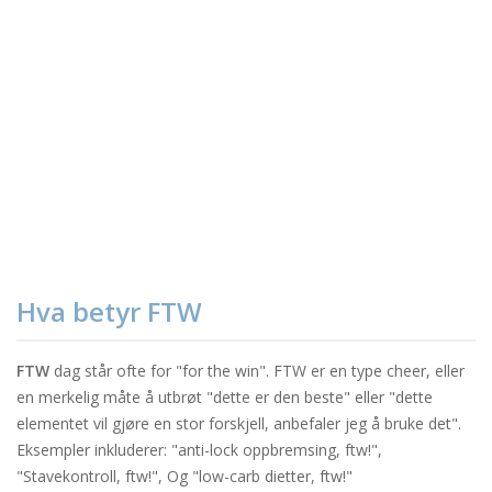
Hva betyr FTW
FTW
dag står ofte for "for the win". FTW er en type cheer, eller
en merkelig måte å utbrøt "dette er den beste" eller "dette
elementet vil gjøre en stor forskjell, anbefaler jeg å bruke det".
Eksempler inkluderer: "anti-lock oppbremsing, ftw!",
"Stavekontroll, ftw!", Og "low-carb dietter, ftw!"