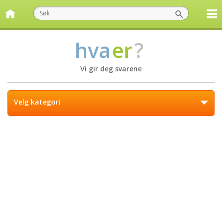
hva
er
?
Vi gir deg svarene
Velg kategori