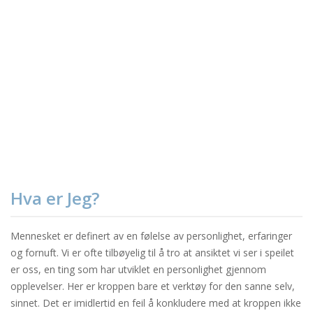
Hva er Jeg?
Mennesket er definert av en følelse av personlighet, erfaringer
og fornuft. Vi er ofte tilbøyelig til å tro at ansiktet vi ser i speilet
er oss, en ting som har utviklet en personlighet gjennom
opplevelser. Her er kroppen bare et verktøy for den sanne selv,
sinnet. Det er imidlertid en feil å konkludere med at kroppen ikke